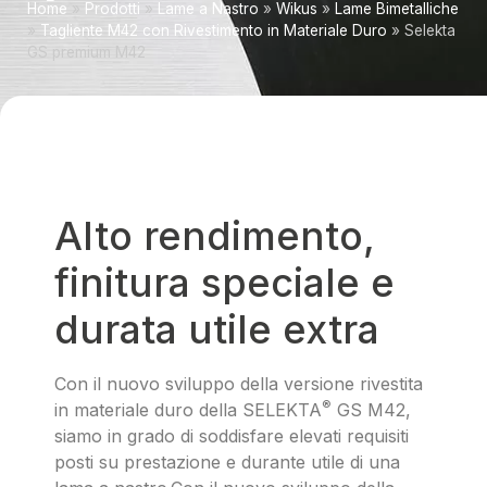
Home
»
Prodotti
»
Lame a Nastro
»
Wikus
»
Lame Bimetalliche
»
Tagliente M42 con Rivestimento in Materiale Duro
»
Selekta
GS premium M42
Alto rendimento,
finitura speciale e
durata utile extra
Con il nuovo sviluppo della versione rivestita
®
in materiale duro della SELEKTA
GS M42,
siamo in grado di soddisfare elevati requisiti
posti su prestazione e durante utile di una