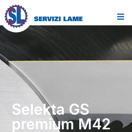
Selekta GS
premium M42