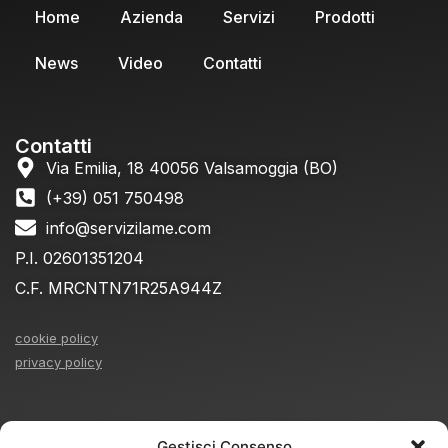
Home
Azienda
Servizi
Prodotti
News
Video
Contatti
Contatti
Via Emilia, 18 40056 Valsamoggia (BO)
(+39) 051 750498
info@servizilame.com
P.I. 02601351204
C.F. MRCNTN71R25A944Z
cookie policy
privacy policy
Orari
Gestisci Consenso